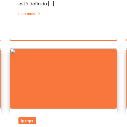
está definido:[…]
Leia mais
Igreja