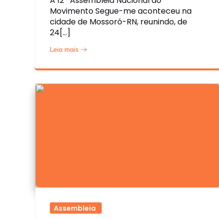
A 12ª Assembleia Nacional do
Movimento Segue-me aconteceu na
cidade de Mossoró-RN, reunindo, de
24[…]
Leia mais
Assembleia