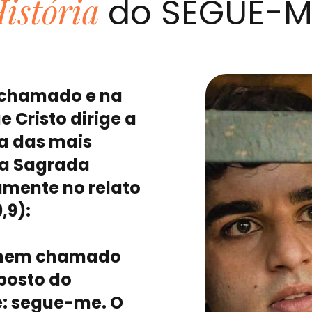
istória
do SEGUE-M
 chamado e na
 Cristo dirige a
a das mais
na Sagrada
amente no relato
,9):
homem chamado
posto do
e: segue-me. O