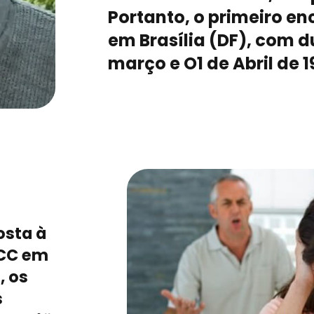
Portanto, o primeiro e
em Brasília (DF), com d
março e O1 de Abril de 1
osta à
ECC em
, os
s