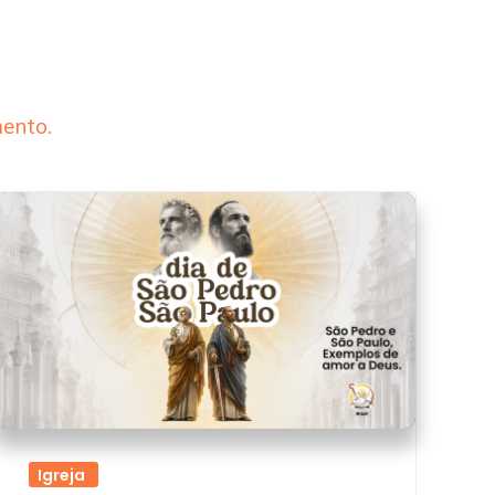
s
ento.
Igreja